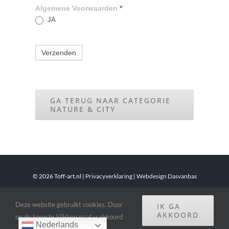
Algemene Voorwaarden
*
JA
Verzenden
GA TERUG NAAR CATEGORIE
NATURE & CITY
©
2026 Toff-art.nl |
Privacyverklaring
|
Webdesign Dasvanbas
Deze website gebruikt cookies. Door
IK GA
Facebook
Instagram
E-
LinkedIn
mail
AKKOORD
op de knop te klikken gaat u akkoord
Nederlands