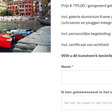
Prijs € 795,00 / gesigneerd ge
incl. galerie aluminium frame
(schroeven en pluggen inbeg
incl. persoonlijke begeleiding
incl. certificaat van echtheid
Wilt u dit kunstwerk bestell
Informatie
Naam
*
kunstwerk
aanvragen
Ik ben geïnteresseerd in het