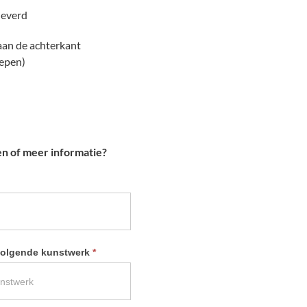
leverd
 aan de achterkant
repen)
en of meer informatie?
 volgende kunstwerk
*