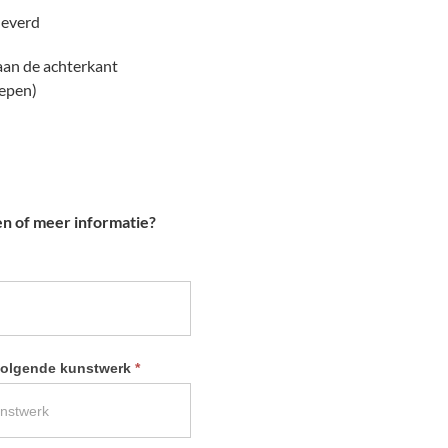
leverd
 aan de achterkant
repen)
en of meer informatie?
 volgende kunstwerk
*