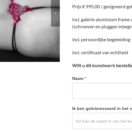
Prijs € 995,00 / gesigneerd ge
incl. galerie aluminium frame
(schroeven en pluggen inbeg
incl. persoonlijke begeleiding
incl. certificaat van echtheid
Wilt u dit kunstwerk bestell
Informatie
Naam
*
kunstwerk
aanvragen
Ik ben geïnteresseerd in het