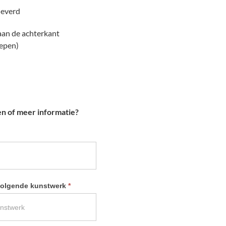
leverd
 aan de achterkant
repen)
en of meer informatie?
 volgende kunstwerk
*