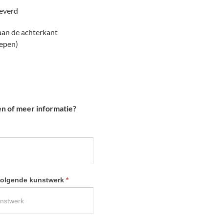
leverd
 aan de achterkant
repen)
en of meer informatie?
 volgende kunstwerk
*