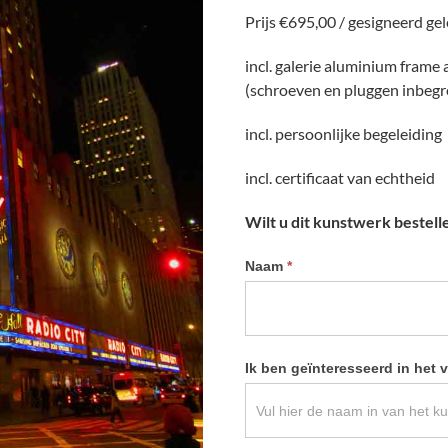
Prijs €695,00 / gesigneerd ge
incl. galerie aluminium frame
(schroeven en pluggen inbeg
incl. persoonlijke begeleiding
incl. certificaat van echtheid
Wilt u dit kunstwerk bestell
Informatie
Naam
*
kunstwerk
aanvragen
Ik ben geïnteresseerd in het