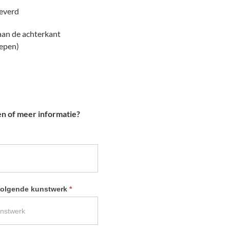
leverd
 aan de achterkant
repen)
en of meer informatie?
 volgende kunstwerk
*