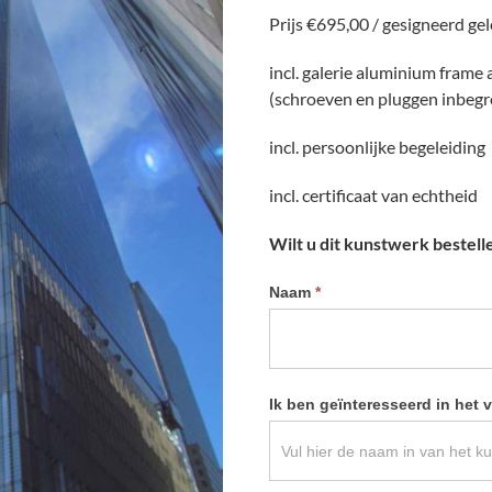
Prijs €695,00 / gesigneerd ge
incl. galerie aluminium frame
(schroeven en pluggen inbeg
incl. persoonlijke begeleiding
incl. certificaat van echtheid
Wilt u dit kunstwerk bestell
Informatie
Naam
*
kunstwerk
aanvragen
Ik ben geïnteresseerd in het