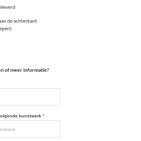
geleverd
 aan de achterkant
repen)
en of meer informatie?
 volgende kunstwerk
*