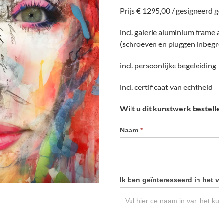
Prijs € 1295,00 / gesigneerd 
incl. galerie aluminium frame
(schroeven en pluggen inbeg
incl. persoonlijke begeleiding
incl. certificaat van echtheid
Wilt u dit kunstwerk bestell
Informatie
Naam
*
kunstwerk
aanvragen
Ik ben geïnteresseerd in het