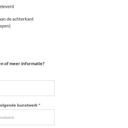
geleverd
 aan de achterkant
repen)
en of meer informatie?
 volgende kunstwerk
*