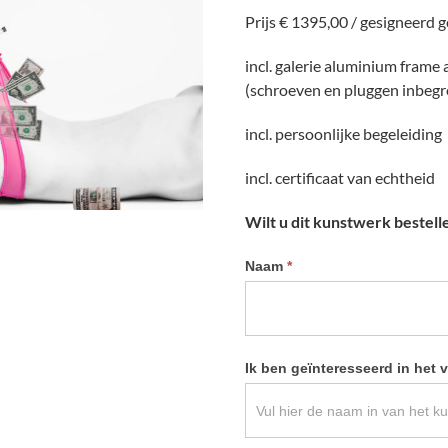
Prijs € 1395,00 / gesigneerd 
incl. galerie aluminium frame
(schroeven en pluggen inbeg
incl. persoonlijke begeleiding
incl. certificaat van echtheid
Wilt u dit kunstwerk bestell
Informatie
Naam
*
kunstwerk
aanvragen
Ik ben geïnteresseerd in het