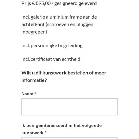
Prijs € 895,00 / gesigneerd geleverd
incl. galerie aluminium frame aan de
achterkant (schroeven en pluggen
inbegrepen)
incl. persoonlijke begeleiding
incl. certificaat van echtheid
Wilt u dit kunstwerk bestellen of meer
informatie?
Informatie
Naam
*
kunstwerk
aanvragen
Ik ben geïnteresseerd in het volgende
kunstwerk
*