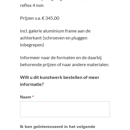
reflex 4 mm
Prijzen v.a. € 345,00
incl. galerie aluminium frame aan de
achterkant (schroeven en pluggen
inbegrepen)
Informeer naar de formaten en de daarbij
behorende prijzen of naar andere materialen.
Wilt u dit kunstwerk bestellen of meer
informatie?
Informatie
Naam
*
kunstwerk
aanvragen
Ik ben geïnteresseerd in het volgende