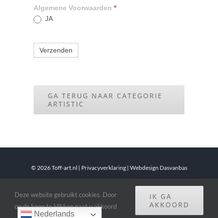
Algemene Voorwaarden
*
JA
Verzenden
GA TERUG NAAR CATEGORIE
ARTISTIC
©
2026 Toff-art.nl |
Privacyverklaring
|
Webdesign Dasvanbas
Deze website gebruikt cookies. Door
IK GA
Facebook
Instagram
E-
LinkedIn
mail
AKKOORD
op de knop te klikken gaat u akkoord
Nederlands