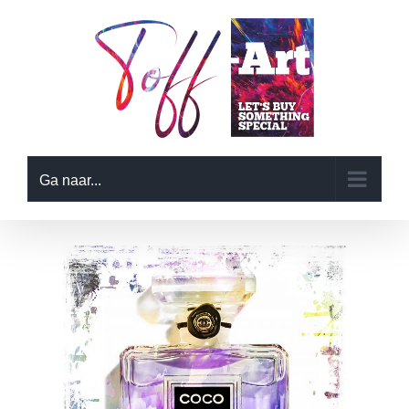
Ga
naar
inhoud
Ga naar...