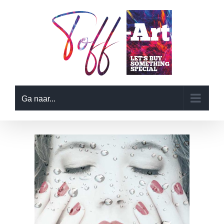
Ga
naar
inhoud
Ga naar...