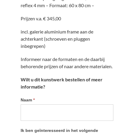
reflex 4 mm – Formaat: 60 x 80 cm –
Prijzen v.a. € 345,00
incl. galerie aluminium frame aan de
achterkant (schroeven en pluggen
inbegrepen)
Informeer naar de formaten en de daarbij
behorende prijzen of naar andere materialen.
Wilt u dit kunstwerk bestellen of meer
informatie?
Informatie
Naam
*
kunstwerk
aanvragen
Ik ben geïnteresseerd in het volgende